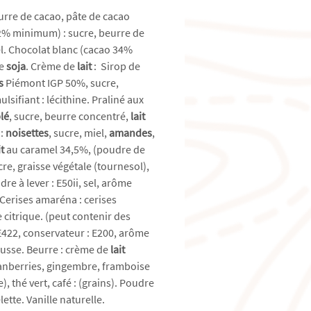
urre de cacao, pâte de cacao
,2% minimum) : sucre, beurre de
el. Chocolat blanc (cacao 34%
ne
soja
. Crème de
lait
: Sirop de
es
Piémont IGP 50%, sucre,
lsifiant : lécithine. Praliné aux
lé
, sucre, beurre concentré,
lait
 :
noisettes
, sucre, miel,
amandes
,
it
au caramel 34,5%, (poudre de
re, graisse végétale (tournesol),
dre à lever : E50ii, sel, arôme
. Cerises amaréna : cerises
 citrique. (peut contenir des
 E422, conservateur : E200, arôme
gousse. Beurre : crème de
lait
cranberries, gingembre, framboise
), thé vert, café : (grains). Poudre
tte. Vanille naturelle.