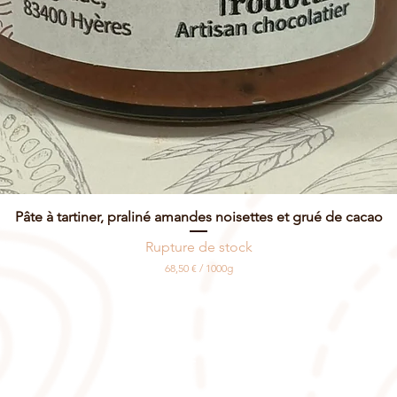
Pâte à tartiner, praliné amandes noisettes et grué de cacao
Rupture de stock
68,50 €
/
1000g
6
8
,
5
0
NOTRE SITE
€
p
a