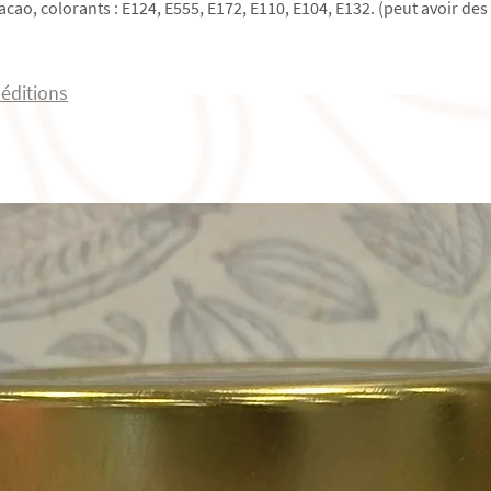
cao, colorants : E124, E555, E172, E110, E104, E132. (peut avoir des ef
péditions