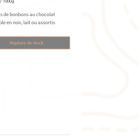
/
1000g
ns de bonbons au chocolat
le en noir, lait ou assortis
s
Rupture de stock