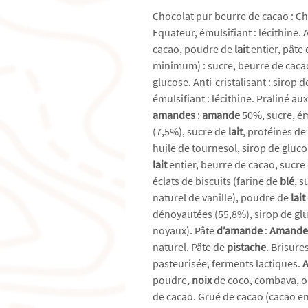
Chocolat pur beurre de cacao : C
Equateur, émulsifiant : lécithine.
cacao, poudre de
lait
entier, pâte 
minimum) : sucre, beurre de cac
glucose. Anti-cristalisant : sirop d
émulsifiant : lécithine. Praliné au
amandes
:
amande
50%, sucre, ém
(7,5%), sucre de
lait
, protéines de
huile de tournesol, sirop de gluco
lait
entier, beurre de cacao, sucre
éclats de biscuits (farine de
blé
, s
naturel de vanille), poudre de
lait
dénoyautées (55,8%), sirop de gluc
noyaux). Pâte
d’amande
:
Amand
naturel. Pâte de
pistache
. Brisure
pasteurisée, ferments lactiques.
poudre,
noix
de coco, combava, ora
de cacao. Grué de cacao (cacao en 