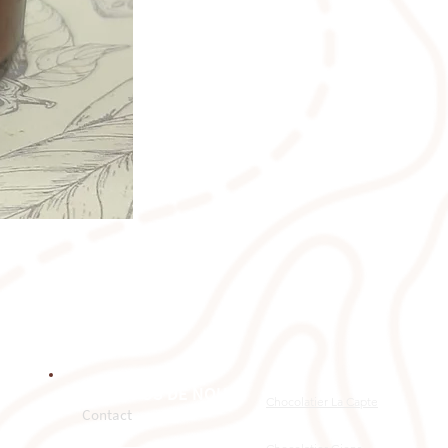
​À PROPOS DE NOUS
Chocolatier La Capte
Contact