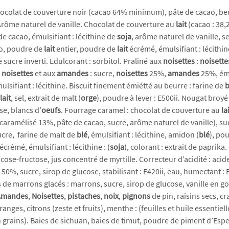
hocolat de couverture noir (cacao 64% minimum), pâte de cacao, be
 Arôme naturel de vanille. Chocolat de couverture au
lait
(cacao : 38
de cacao, émulsifiant : lécithine de
soja
, arôme naturel de vanille, s
ao, poudre de
lait
entier, poudre de
lait
écrémé, émulsifiant : lécithi
e sucre inverti. Edulcorant : sorbitol. Praliné aux
noisettes
:
noisett
x
noisettes
et aux
amandes
: sucre,
noisettes
25%,
amandes
25%, ému
ulsifiant : lécithine. Biscuit finement émiétté au beurre : farine de
b
lait
, sel, extrait de malt (
orge
), poudre à lever : E500ii. Nougat broyé
se, blancs d’
oeufs
. Fourrage caramel : chocolat de couverture au
la
 caramélisé 13%, pâte de cacao, sucre, arôme naturel de vanille), suc
ucre, farine de malt de
blé
, émulsifiant : lécithine, amidon (
blé
), pou
écrémé, émulsifiant : lécithine : (
soja
), colorant : extrait de paprika
ose-fructose, jus concentré de myrtille. Correcteur d’acidité : acide
e
50%, sucre, sirop de glucose, stabilisant : E420ii, eau, humectant :
s de marrons glacés : marrons, sucre, sirop de glucose, vanille en 
Amandes
,
Noisettes
,
pistaches
,
noix
,
pignons
de pin, raisins secs, 
nges, citrons (zeste et fruits), menthe : (feuilles et huile essentielle
grains). Baies de sichuan, baies de timut, poudre de piment d’Espele