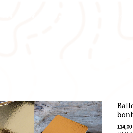
EMPORELS
NOËL
SAINT VALENTIN
PÂQUES
NOS CRÉAT
Ball
bonb
114,00