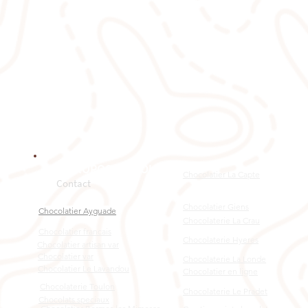
​À PROPOS DE NOUS
Chocolatier La Capte
Contact
Chocolatier Giens
Chocolatier Ayguade
Chocolaterie La Crau
Chocolatier francais
Chocolaterie Hyeres
Chocolatier artisan var
Chocolatier var
Chocolaterie La Londe
Chocolatier Le Lavandou
Chocolatier en ligne
Chocolaterie Toulon
Chocolaterie Le Pradet
Chocolats speciaux