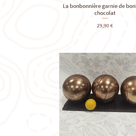
La bonbonnière garnie de bo
Aperçu rapide
chocolat
Prix
29,90 €