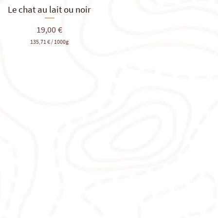
Le chat au lait ou noir
Aperçu rapide
Prix
19,00 €
135,71 €
/
1000g
1
3
5
,
7
1
€
p
a
r
1
0
0
0
G
r
a
m
m
e
s