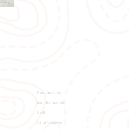
NOTRE SITE
Nos chocolats
Les intemporels
Noël
Saint Valentin