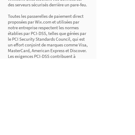
des serveurs sécurisés derrière un pare-feu.
Toutes les passerelles de paiement direct
proposées par Wix.com et utilisées par
notre entreprise respectent les normes
établies par PCI-DSS, telles que gérées par
le PCI Security Standards Council, qui est
un effort conjoint de marques comme Visa,
MasterCard, American Express et Discover.
Les exigences PCI-DSS contribuent à
garantir le traitement sécurisé des
informations relatives aux cartes de crédit
par notre magasin et ses fournisseurs de
services.
Nous pouvons vous contacter pour vous
informer sur votre compte, pour résoudre
des problèmes avec votre compte, pour
résoudre un litige, pour collecter des frais
ou des sommes dues, pour sonder votre
opinion par le biais d'enquêtes ou de
questionnaires, pour envoyer des mises à
jour sur notre société, ou si nécessaire pour
vous contacter afin de faire respecter notre