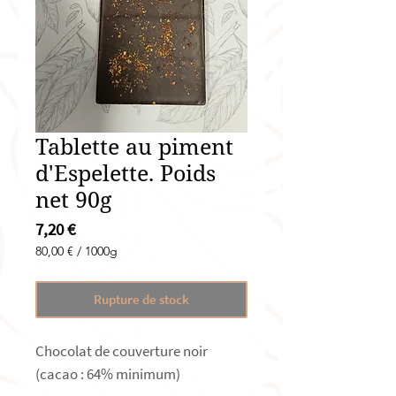
Tablette au piment
d'Espelette. Poids
net 90g
Prix
7,20 €
80,00 €
/
1000g
80,00 €
pour
Rupture de stock
1000
Grammes
Chocolat de couverture noir
(cacao : 64% minimum)